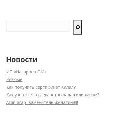
Поиск
Новости
ИП «Назарова С.И»
Резюме
Как получить сертификат Халал?
Как узнать, что лекарство халал или харам?
Агар агар- заменитель желатина!!!